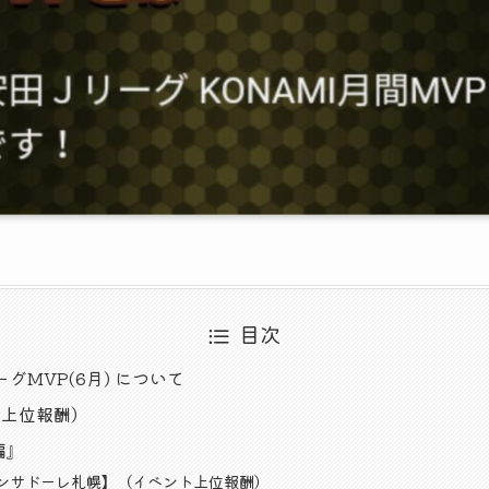
目次
ーグMVP(6月) について
ト上位報酬）
編』
ンサドーレ札幌】（イベント上位報酬）