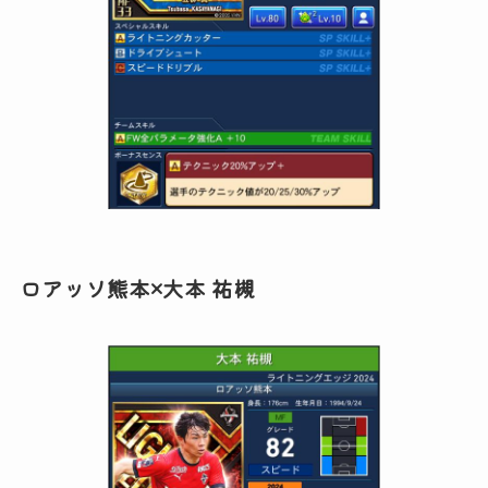
ロアッソ熊本×大本 祐槻