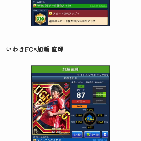
いわきFC×加瀬 直輝