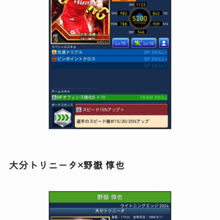
大分トリニータ×野嶽 惇也