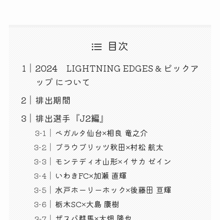
目次
2024 LIGHTNING EDGES & ピックア
ップ について
排出期間
排出選手『J2編』
ベガルタ仙台×相良 竜之介
ブラウブリッツ秋田×村松 航太
モンテディオ山形×イサカ ゼイン
いわきFC×加瀬 直輝
水戸ホーリーホック×後藤田 亘輝
栃木SC×大島 康樹
ザスパ群馬×大畑 隆也