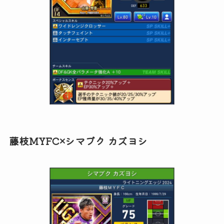
藤枝MYFC×シマブク カズヨシ