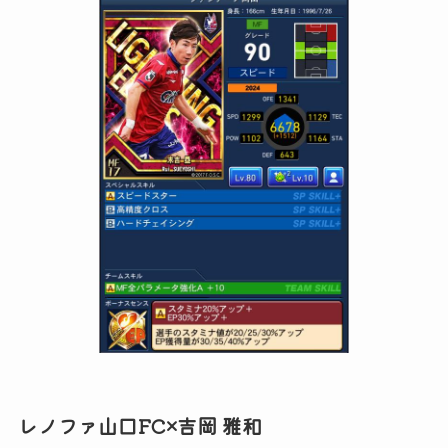
レノファ山口FC×吉岡 雅和