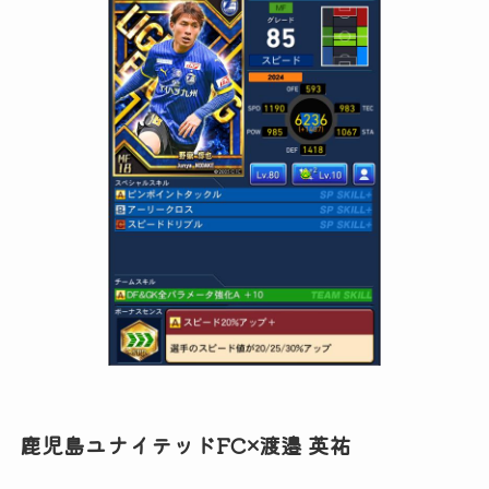
鹿児島ユナイテッドFC×渡邉 英祐