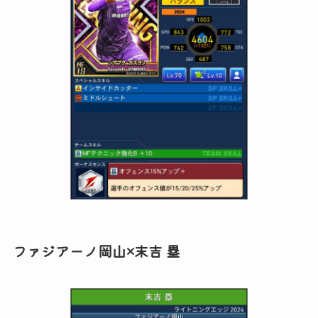
ファジアーノ岡山×末吉 塁