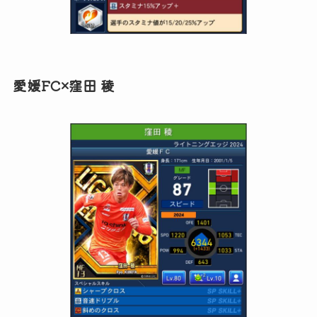
愛媛FC×窪田 稜