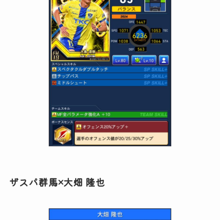
ザスパ群馬×大畑 隆也