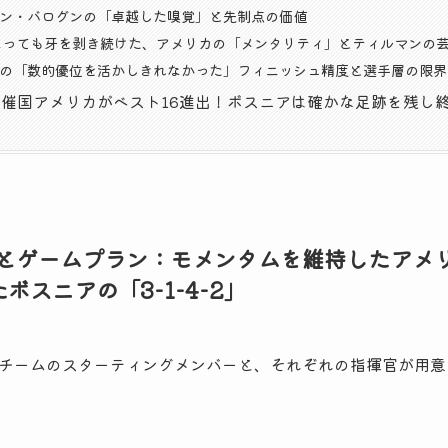
リン・バログンの「卓越した嗅覚」と先制点の価値
になっても牙を剥き続けた、アメリカの「メンタリティ」とティルマンの芸
アの「数的優位を活かしきれなかった」フィニッシュ精度と選手層の限界
催国アメリカがベスト16進出！ボスニアは確かな足跡を残し
ムとゲームプラン：モメンタムを維持したアメリカ
ボスニアの「3-1-4-2」
チームのスターティングメンバーと、それぞれの指揮官が用意