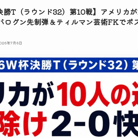
杯決勝T（ラウンド32）第10戦】アメリカ
！バログン先制弾＆ティルマン芸術FKでボ
026年7月6日