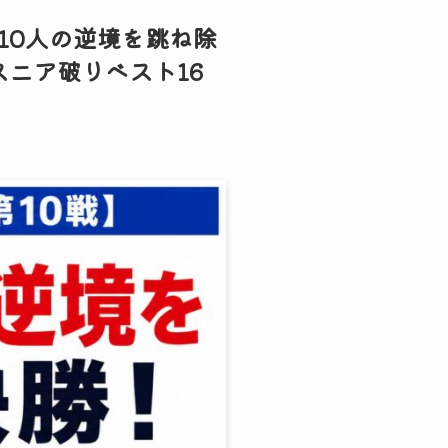
が10人の逆境を跳ね除
スニア破りベスト16