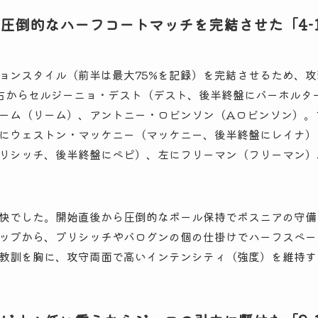
圧倒的なハーフコートマッチを完結させた「4-1-
ンスタイル（前半は最大75%を記録）を完結させるため、攻撃的な「
右からセルジーニョ・デスト（デスト、後半終盤にバーホルタ
ーム（リーム）、アントニー・ロビンソン（Aロビンソン）。
にウェストン・マッケニー（マッケニー、後半終盤にレイナ）
リシッチ、後半終盤にペピ）、左にフリーマン（フリーマン）
快でした。開始直後から圧倒的なボール保持でボスニアの守備
ップから、プリシッチやバログンの個の仕掛けでハーフスペー
教訓を胸に、攻守両面で高いインテンシティ（強度）を維持す