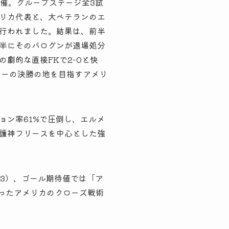
開催。グループステージ全3試
リカ代表と、大ベテランのエ
行われました。結果は、前半
半にそのバログンが退場処分
劇的な直接FKで2-0と快
ジーの決勝の地を目指すアメリ
ョン率61%で圧倒し、エルメ
護神フリースを中心とした強
対3）、ゴール期待値では「ア
しきったアメリカのクローズ戦術