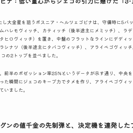
ビナ：低い重心からジェコの引力に懸けた「3-1-
し大金星を狙うボスニア・ヘルツェゴビナは、守備時に5バックへ
ムハレモヴィッチ、カティッチ（後半途主にメミッチ）、ラデ
タヒロヴィッチ）を置き、中盤のフラットなラインにデディッ
ラシナツ（後半途主にタバコヴィッチ）、アライベゴヴィッチ
ェコの2トップを並べました。
。前半のポゼッション率25%というデータが示す通り、中央
った瞬間にジェコのキープ力でタメを作り、アライベゴヴィッ
ていました。
バログンの値千金の先制弾と、決定機を連発した