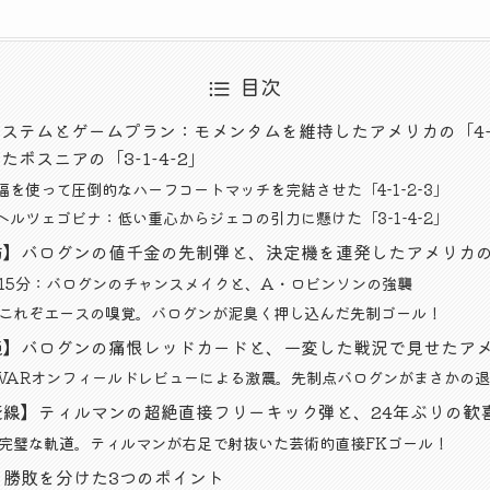
目次
のシステムとゲームプラン：モメンタムを維持したアメリカの「4-1
ボスニアの「3-1-4-2」
幅を使って圧倒的なハーフコートマッチを完結させた「4-1-2-3」
ヘルツェゴビナ：低い重心からジェコの引力に懸けた「3-1-4-2」
攻防】バログンの値千金の先制弾と、決定機を連発したアメリカ
＆15分：バログンのチャンスメイクと、A・ロビンソンの強襲
：これぞエースの嗅覚。バログンが泥臭く押し込んだ先制ゴール！
混沌】バログンの痛恨レッドカードと、一変した戦況で見せたア
：VARオンフィールドレビューによる激震。先制点バログンがまさかの
の死線】ティルマンの超絶直接フリーキック弾と、24年ぶりの歓
：完璧な軌道。ティルマンが右足で射抜いた芸術的直接FKゴール！
括：勝敗を分けた3つのポイント