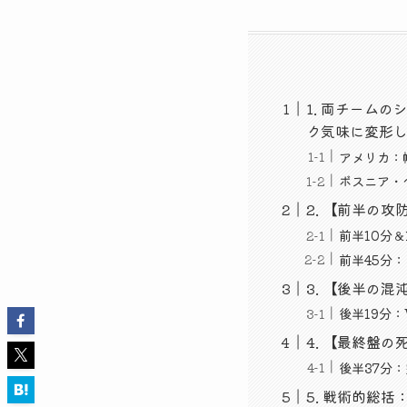
1. 両チーム
ク気味に変形した
アメリカ：
ボスニア・
2. 【前半の
前半10分
前半45分
3. 【後半の
後半19分
4. 【最終盤
後半37分
5. 戦術的総