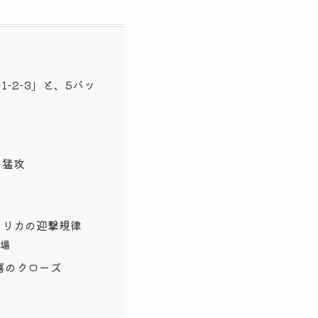
-2-3」と、5バッ
の猛攻
メリカの迎撃規律
退場
喜のクローズ