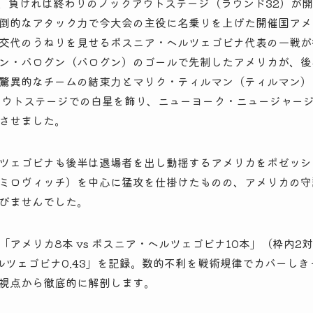
6は、負ければ終わりのノックアウトステージ（ラウンド32）が
倒的なアタック力で今大会の主役に名乗りを上げた開催国アメ
交代のうねりを見せるボスニア・ヘルツェゴビナ代表の一戦が
ン・バログン（バログン）のゴールで先制したアメリカが、後
驚異的なチームの結束力とマリク・ティルマン（ティルマン）の
アウトステージでの白星を飾り、ニューヨーク・ニュージャー
させました。
ツェゴビナも後半は退場者を出し動揺するアメリカをポゼッシ
ミロヴィッチ）を中心に猛攻を仕掛けたものの、アメリカの守
びませんでした。
アメリカ8本 vs ボスニア・ヘルツェゴビナ10本」（枠内2
ア・ヘルツェゴビナ0.43」を記録。数的不利を戦術規律でカバー
視点から徹底的に解剖します。