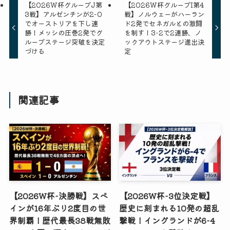
【2026W杯グループJ第
【2026W杯グループI第4
3戦】アルゼンチンが2-0
戦】ノルウェーがハーラン
でオーストリアを下し連
ド2発でセネガルとの激闘
勝！メッシの圧巻2発でグ
を制す！3-2で2連勝、ノ
ループステージ突破を決定
ックアウトステージ進出決
づける
定
関連記事
【2026W杯-決勝戦】スペ
【2026W杯-3位決定戦】
インが16年ぶり2度目の世
歴史に刻まれる10発の超乱
界制覇！歴代最長38戦無敗
撃戦！イングランドが6-4