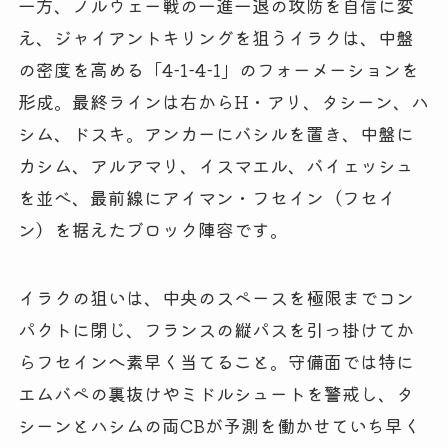
一方、ノルウェー戦の一進一退の攻防を自信に変
え、ジャイアントキリングを狙うイラクは、中盤
の密度を高める「4-1-4-1」のフォーメーションを
形成。最終ラインは右からH・アリ、タシーン、ハ
シム、ドスキ。アンカーにバシルを置き、中盤に
カシム、アルアマリ、イスマエル、バイェッシュ
を並べ、最前線にアイマン・フセイン（フセイ
ン）を据えたブロック陣容です。
イラクの狙いは、中央のスペースを極限までコン
パクトに閉じ、フランスの縦パスを引っ掛けてか
らフセインへ素早く当てること。守備面では特に
エムバペの裏抜けやミドルシュートを警戒し、タ
シーンとハシムの両CBが予測を働かせていち早く