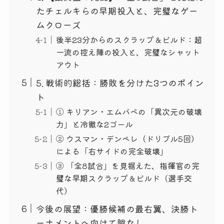
たチェルキらの早期投入と、完璧なゲー
ムクローズ
後半23分からのスクラップ＆ビルド：超
一流の控え陣の投入と、完璧なシャット
アウト
5. 戦術的総括：勝敗を分けた3つのポイン
ト
① キリアン・エムバペの「異次元の破壊
力」と冷徹な2ゴール
② ウスマン・デンベレ（ドリブル5回）
による「右サイドの完全破壊」
③ 「全8試合」を見据えた、指揮官の完
璧な早期スクラップ＆ビルド（選手交
代）
今後の展望：優勝候補の最右翼、決勝ト
ーナメントへ向けて隙なし