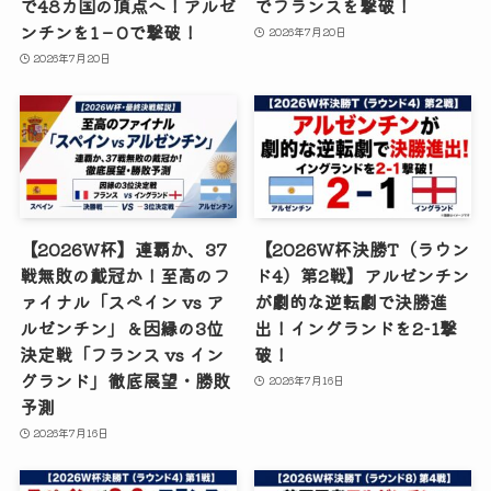
で48カ国の頂点へ！アルゼ
でフランスを撃破！
ンチンを1－0で撃破！
2026年7月20日
2026年7月20日
【2026W杯】連覇か、37
【2026W杯決勝T（ラウン
戦無敗の戴冠か！至高のフ
ド4）第2戦】アルゼンチン
ァイナル「スペイン vs ア
が劇的な逆転劇で決勝進
ルゼンチン」＆因縁の3位
出！イングランドを2-1撃
決定戦「フランス vs イン
破！
グランド」徹底展望・勝敗
2026年7月16日
予測
2026年7月16日