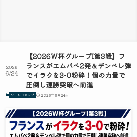
【2026W杯グループI第3戦】フ
ランスがエムバペ2発＆デンベレ弾
2026
6/24
でイラクを3-0粉砕！個の力量で
圧倒し連勝突破へ前進
ワールドカップ
2026年6月24日