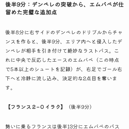
後半9分：デンベレの突破から、エムバペが仕
留めた完璧な追加点
後半8分に右サイドのデンベレのドリブルからチャ
ンスを作ると、後半9分、エリア内へと侵入したデ
ンベレが相手を引き付けて絶妙なラストパス。こ
れに中央で反応したエースのエムバペ（この時点
で5本以上のシュートを記録）が、右足でゴール右
下へと冷静に流し込み、決定的な2点目を奪いま
す。
【フランス 2 – 0 イラク】
（後半9分）
勢いに乗るフランスは後半13分にエムバペのパス