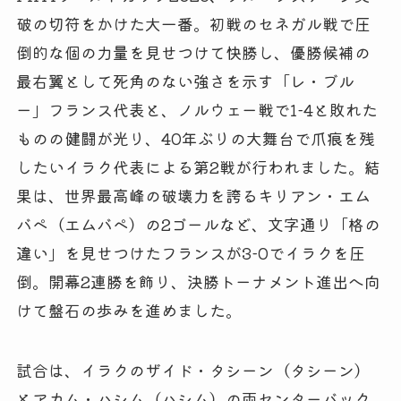
破の切符をかけた大一番。初戦のセネガル戦で圧
倒的な個の力量を見せつけて快勝し、優勝候補の
最右翼として死角のない強さを示す「レ・ブル
ー」フランス代表と、ノルウェー戦で1-4と敗れた
ものの健闘が光り、40年ぶりの大舞台で爪痕を残
したいイラク代表による第2戦が行われました。結
果は、世界最高峰の破壊力を誇るキリアン・エム
バペ（エムバペ）の2ゴールなど、文字通り「格の
違い」を見せつけたフランスが3-0でイラクを圧
倒。開幕2連勝を飾り、決勝トーナメント進出へ向
けて盤石の歩みを進めました。
試合は、イラクのザイド・タシーン（タシーン）
とアカム・ハシム（ハシム）の両センターバック