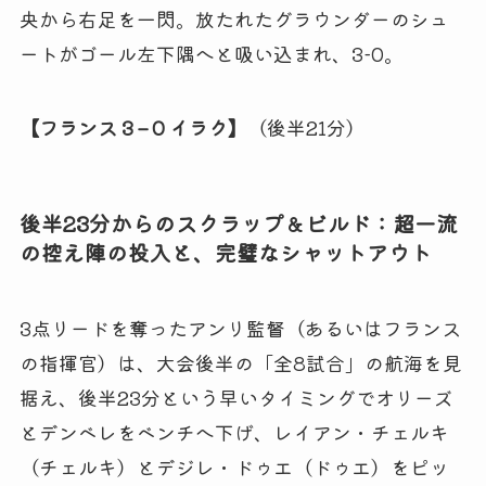
央から右足を一閃。放たれたグラウンダーのシュ
ートがゴール左下隅へと吸い込まれ、3-0。
【フランス 3 – 0 イラク】
（後半21分）
後半23分からのスクラップ＆ビルド：超一流
の控え陣の投入と、完璧なシャットアウト
3点リードを奪ったアンリ監督（あるいはフランス
の指揮官）は、大会後半の「全8試合」の航海を見
据え、後半23分という早いタイミングでオリーズ
とデンベレをベンチへ下げ、レイアン・チェルキ
（チェルキ）とデジレ・ドゥエ（ドゥエ）をピッ