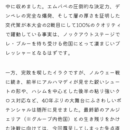
中に収めました。エムバペの圧倒的な決定力、デ
ンベレの完全な爆発、そして層の厚さを証明した
交代策が本大会の2戦目にして100%のクオリティ
で躍動している事実は、ノックアウトステージで
レ・ブルーを待ち受ける他国にとって凄まじいプ
レッシャーとなるはずです。
一方、完敗を喫したイラクですが、ノルウェー戦
に続き、前半にアルハマディが見せた鋭いシュー
トの形や、ハシムを中心とした後半の粘り強いク
ロス対応など、40年ぶりの大舞台にふさわしいポ
テンシャルは随所に見せました。最終節のアルジ
ェリア（※グループ内他国）との生き残りをかけ
た決戦に向けては、今回露呈してしまった失点直