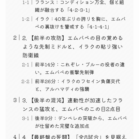
フランス：コンディション万全、個と組
織が融合する「4-2-3-1」
イラク：40年ぶりの誇りを胸に、エムバ
ペの裏抜けを警戒する「4-1-4-1」
2. 【前半の攻防】エムバペの目の覚める
ような先制ミドルと、イラクの粘り強い
防衛線
前半14分：これぞレ・ブルーの役者の違
い。エムバペの衝撃先制弾
前半26分：イラクのフセイン負傷交代
と、アルハマディの強襲
3. 【後半の混沌】連動性が加速したフラ
ンスの猛攻と、エムバペのこの日2点目
後半9分：デンベレの突破から、エムバペ
が仕留めた完璧な追加点
4. 【最終盤の死闘】「全8試合」を見据え