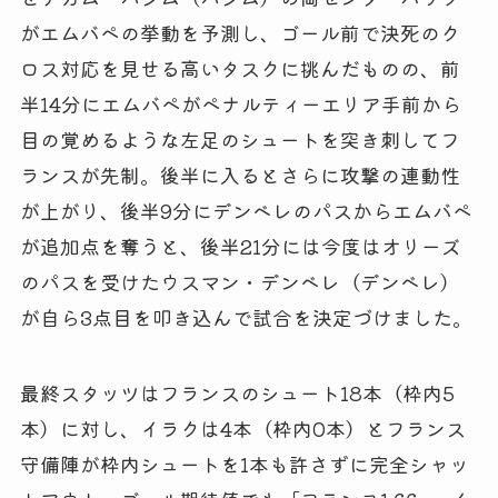
がエムバペの挙動を予測し、ゴール前で決死のク
ロス対応を見せる高いタスクに挑んだものの、前
半14分にエムバペがペナルティーエリア手前から
目の覚めるような左足のシュートを突き刺してフ
ランスが先制。後半に入るとさらに攻撃の連動性
が上がり、後半9分にデンベレのパスからエムバペ
が追加点を奪うと、後半21分には今度はオリーズ
のパスを受けたウスマン・デンベレ（デンベレ）
が自ら3点目を叩き込んで試合を決定づけました。
最終スタッツはフランスのシュート18本（枠内5
本）に対し、イラクは4本（枠内0本）とフランス
守備陣が枠内シュートを1本も許さずに完全シャッ