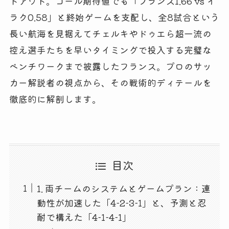
トアウト。ゴール期待値でも「フランス1.66 vs イ
ラク0.58」と終始ゲームを支配し、全8試合という
長い航海を見据えてチェルキやドゥエら超一流の
控え選手たちを早いタイミングで投入する完璧な
ベンチワークまで披露したフランス。プロのサッ
カー解説者の視点から、その戦術的ディテールを
徹底的に解剖します。
目次
1. 両チームのシステムとゲームプラン：連
動性が加速した「4-2-3-1」と、予測と忍
耐で構えた「4-1-4-1」