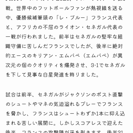
戦。世界中のフットボールファンが熱視線を送る
中、優勝候補筆頭の「レ・ブルー」フランス代表
と、アフリカの不屈のライオン・セネガル代表の
一戦が行われました。前半はセネガルの堅牢な組
織守備に苦しんだフランスでしたが、後半に絶対
的エースのキリアン・エムバペ（エムバペ）が異
次元の個のクオリティを爆発させ、3-1でセネガル
を下して見事な白星発進を飾りました。
試合は前半、セネガルがジャクソンのポスト直撃
のシュートやマネの気迫溢れるプレーでフランス
を脅かし、フランスはシュートわずか1本に抑え込
まれる苦しい展開に。しかしスコアレスで迎えた
後半、フランスの攻撃陣が牙を剥きます。後半21