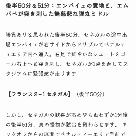
後半50分＆51分：エンバイェの意地と、エム
バペが突き刺した無慈悲な弾丸ミドル
勝負ありと思われた後半50分、セネガルの途中出
場エンバイェが右サイドからドリブルでペナルテ
ィエリア内へ進入。右足で鮮やかなシュートをゴ
ール右上へと突き刺し、セネガルが1点を返してス
タジアムに緊張感が走ります。
【フランス 2 – 1 セネガル】
（後半50分）
しかし、セネガルの歓喜が冷めやらぬわずか1分後
の後半51分、真の怪物が試合を終わらせます。 キ
ックオフからの展開でペナルティーエリア手前で