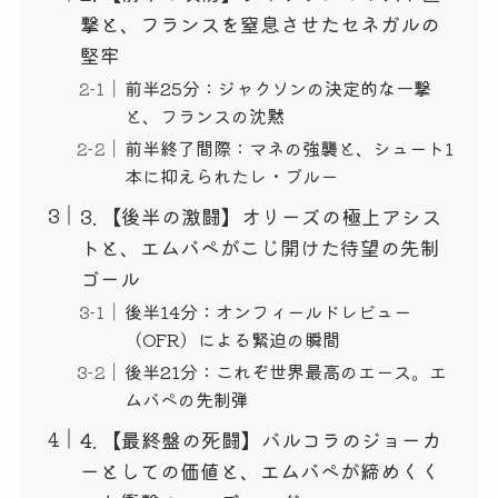
撃と、フランスを窒息させたセネガルの
堅牢
前半25分：ジャクソンの決定的な一撃
と、フランスの沈黙
前半終了間際：マネの強襲と、シュート1
本に抑えられたレ・ブルー
3. 【後半の激闘】オリーズの極上アシス
トと、エムバペがこじ開けた待望の先制
ゴール
後半14分：オンフィールドレビュー
（OFR）による緊迫の瞬間
後半21分：これぞ世界最高のエース。エ
ムバペの先制弾
4. 【最終盤の死闘】バルコラのジョーカ
ーとしての価値と、エムバペが締めくく