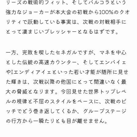
リーズの戦術的フィット、そしてバルコラという
強力なジョーカーが本大会の初戦から100%のクオ
リティで跃動している事実は、次戦の対戦相手に
とって凄まじいプレッシャーとなるはずです。
一方、完敗を喫したセネガルですが、マネを中心
とした伝統の高速カウンター、そしてエンバイェ
やIエンディアイェといった若い才能が随所に見せ
た輝きは、次戦以降の他国にとって間違いなく最
大の脅威となります。今回見せた世界トップレベ
ルの規律と不屈のスタイルをベースに、次戦のピ
ッチでどう巻き返してくるか、グループステージ
の行方から一瞬たりとも目が離せません。