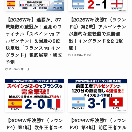
【2026W杯】連覇か、37
【2026W杯決勝T（ラウン
戦無敗の戴冠か！至高のフ
ド4）第2戦】アルゼンチン
ァイナル「スペイン vs ア
が劇的な逆転劇で決勝進
ルゼンチン」＆因縁の3位
出！イングランドを2-1撃
決定戦「フランス vs イン
破！
グランド」徹底展望・勝敗
2026年7月16日
予測
2026年7月16日
【2026W杯決勝T（ラウン
【2026W杯決勝T（ラウン
ド4）第1戦】欧州王者スペ
ド8）第4戦】前回王者アル