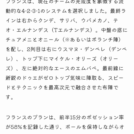
フランスは、現在のチームの完成度を象徴する流
動的な4-2-3-1のシステムを選択しました。最終ラ
インは右からクンデ、サリバ、ウパメカノ、テ
オ・エルナンデス（Tエルナンデス）。中盤の底に
チュアメニとオニール（※あるいはボランチ陣）
を配し、2列目は右にウスマヌ・デンベレ（デンベ
レ）、トップ下にマイケル・オリーズ（オリー
ズ）、左に絶対的なエースのエムバペ。最前線に
新鋭のドゥエがゼロトップ気味に陣取る、スピー
ドとテクニックを最高次元で融合させた布陣で
す。
フランスのプランは、前半15分のポゼッション率
が58%を記録した通り、ボールを保持しながらオ