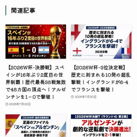
関連記事
【2026W杯-決勝戦】スペ
【2026W杯-3位決定戦】
インが16年ぶり2度目の世
歴史に刻まれる10発の超乱
界制覇！歴代最長38戦無敗
撃戦！イングランドが6-4
で48カ国の頂点へ！アルゼ
でフランスを撃破！
ンチンを1－0で撃破！
2026年7月20日
2026年7月20日