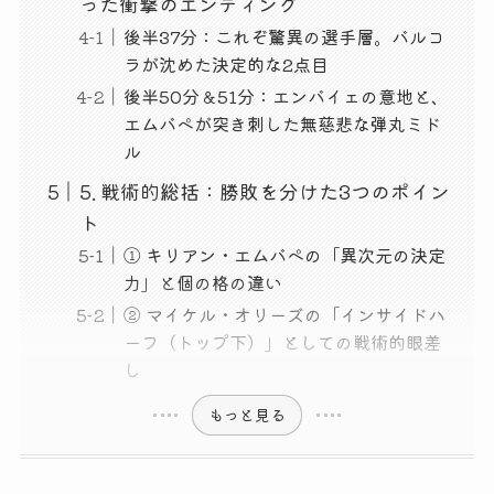
った衝撃のエンディング
後半37分：これぞ驚異の選手層。バルコ
ラが沈めた決定的な2点目
後半50分＆51分：エンバイェの意地と、
エムバペが突き刺した無慈悲な弾丸ミド
ル
5. 戦術的総括：勝敗を分けた3つのポイン
ト
① キリアン・エムバペの「異次元の決定
力」と個の格の違い
② マイケル・オリーズの「インサイドハ
ーフ（トップ下）」としての戦術的眼差
し
もっと見る