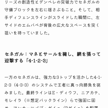
リーズの創造性とデンベレの突破力でセネガルの
守備ブロックを左右に揺さぶること。そして、相
手ディフェンスラインがスライドした瞬間に、左
サイドのエムバペが背後の広大なスペースを突く
狙いを持っていました。
セネガル：マネとサールを擁し、網を張って
迎撃する「4-1-2-3」
一方のセネガルは、強力な3トップを活かした4-1-
2-3（4-3-3）のシステムで王者に真っ向勝負を挑
みました。最終ラインはE・ディウフ、ニアカテ、
モレイラ（※想定バックライン）らで強固に固
め、アンカーにパプ・ゲイェ（Pゲイェ）を配置。