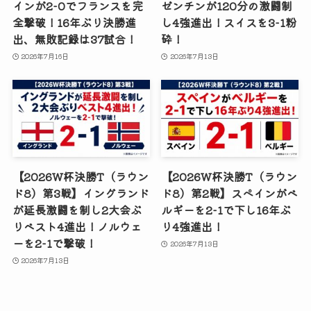
インが2-0でフランスを完
ゼンチンが120分の激闘制
全撃破！16年ぶり決勝進
し4強進出！スイスを3-1粉
出、無敗記録は37試合！
砕！
2026年7月16日
2026年7月13日
【2026W杯決勝T（ラウン
【2026W杯決勝T（ラウン
ド8）第3戦】イングランド
ド8）第2戦】スペインがベ
が延長激闘を制し2大会ぶ
ルギーを2-1で下し16年ぶ
りベスト4進出！ノルウェ
り4強進出！
ーを2-1で撃破！
2026年7月13日
2026年7月13日