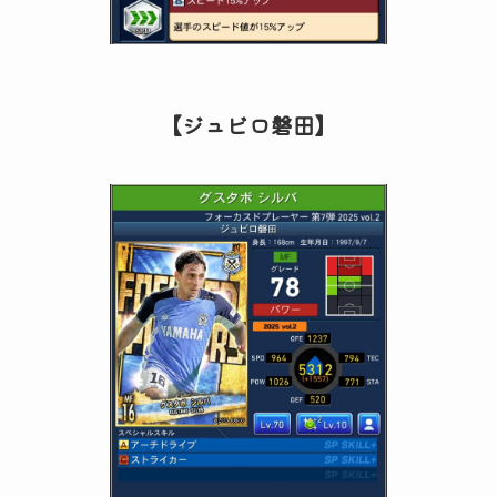
【ジュビロ磐田】